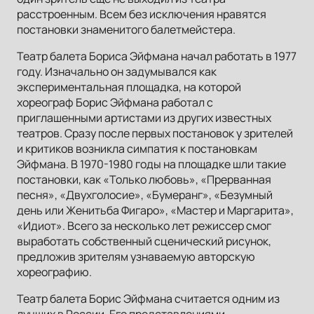
расстроенным. Всем без исключения нравятся
постановки знаменитого балетмейстера.
Театр балета Бориса Эйфмана начал работать в 1977
году. Изначально он задумывался как
экспериментальная площадка, на которой
хореограф Борис Эйфмана работал с
приглашенными артистами из других известных
театров. Сразу после первых постановок у зрителей
и критиков возникла симпатия к постановкам
Эйфмана. В 1970-1980 годы на площадке шли такие
постановки, как «Только любовь», «Прерванная
песня», «Двухголосие», «Бумеранг», «Безумный
день или Женитьба Фигаро», «Мастер и Маргарита»,
«Идиот». Всего за несколько лет режиссер смог
выработать собственный сценический рисунок,
предложив зрителям узнаваемую авторскую
хореографию.
Театр балета Борис Эйфмана считается одним из