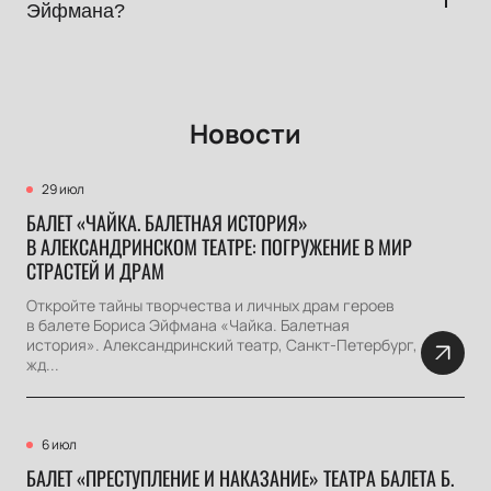
оплаты позволят вам быстро и легко выбрать лучшие места
Эйфмана?
в зале и совершить покупку. Не упустите возможность
насладиться шедеврами хореографического искусства —
Следите за афишей балетов Бориса Эйфмана на нашем
заказывайте билеты прямо сейчас на нашем сайте! Мы
сайте! Мы регулярно обновляем расписание, чтобы вы
предлагаем широкий выбор мест и гарантируем
могли выбрать удобное время для посещения спектакля и
комфортный процесс покупки.
Новости
приобрести билеты.
29 июл
БАЛЕТ «ЧАЙКА. БАЛЕТНАЯ ИСТОРИЯ»
В АЛЕКСАНДРИНСКОМ ТЕАТРЕ: ПОГРУЖЕНИЕ В МИР
СТРАСТЕЙ И ДРАМ
Откройте тайны творчества и личных драм героев
в балете Бориса Эйфмана «Чайка. Балетная
история». Александринский театр, Санкт-Петербург,
жд...
6 июл
БАЛЕТ «ПРЕСТУПЛЕНИЕ И НАКАЗАНИЕ» ТЕАТРА БАЛЕТА Б.