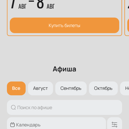
7
8
АВГ
АВГ
Купить билеты
Афиша
Все
Август
Сентябрь
Октябрь
Н