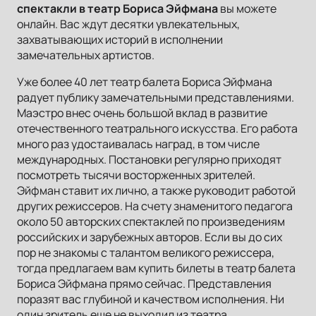
спектакли в театр Бориса Эйфмана
вы можете
онлайн. Вас ждут десятки увлекательных,
захватывающих историй в исполнении
замечательных артистов.
Уже более 40 лет театр балета Бориса Эйфмана
радует публику замечательными представлениями.
Маэстро внес очень большой вклад в развитие
отечественного театрального искусства. Его работа
много раз удостаивалась наград, в том числе
международных. Постановки регулярно приходят
посмотреть тысячи восторженных зрителей.
Эйфман ставит их лично, а также руководит работой
других режиссеров. На счету знаменитого педагога
около 50 авторских спектаклей по произведениям
российских и зарубежных авторов. Если вы до сих
пор не знакомы с талантом великого режиссера,
тогда предлагаем вам купить билеты в театр балета
Бориса Эйфмана прямо сейчас. Представления
поразят вас глубиной и качеством исполнения. Ни
один зритель еще не выходил из театра