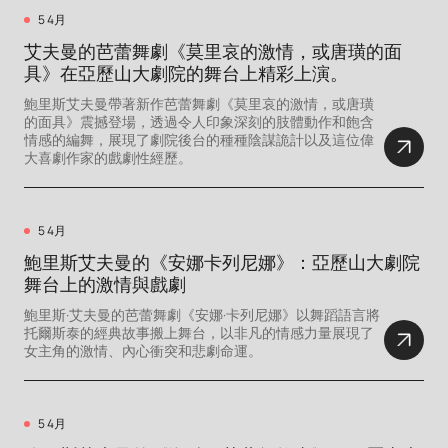
5 4月
艾夫曼的芭蕾舞劇《莫里哀的激情，或唐璜的面
具》在亞歷山大劇院的舞台上精彩上演。
鮑里斯艾夫曼帶著新作芭蕾舞劇《莫里哀的激情，或唐璜
的面具》震撼登場，透過令人印象深刻的肢體動作和飽含
情感的編舞，展現了劇院後台的種種陰謀詭計以及這位偉
大喜劇作家的戲劇性經歷。
5 4月
鮑里斯艾夫曼的《安娜卡列尼娜》：亞歷山大劇院
舞台上的激情與戲劇
鮑里斯·艾夫曼的芭蕾舞劇《安娜·卡列尼娜》以舞蹈語言將
托爾斯泰的經典故事搬上舞台，以非凡的情感力量展現了
女主角的激情、內心衝突和悲劇命運。
5 4月