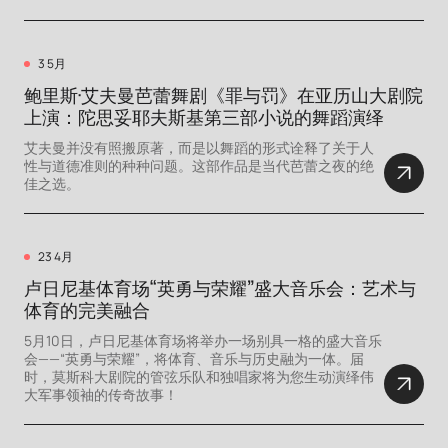
3 5月
鲍里斯·艾夫曼芭蕾舞剧《罪与罚》在亚历山大剧院
上演：陀思妥耶夫斯基第三部小说的舞蹈演绎
艾夫曼并没有照搬原著，而是以舞蹈的形式诠释了关于人
性与道德准则的种种问题。这部作品是当代芭蕾之夜的绝
佳之选。
23 4月
卢日尼基体育场“英勇与荣耀”盛大音乐会：艺术与
体育的完美融合
5月10日，卢日尼基体育场将举办一场别具一格的盛大音乐
会——“英勇与荣耀”，将体育、音乐与历史融为一体。届
时，莫斯科大剧院的管弦乐队和独唱家将为您生动演绎伟
大军事领袖的传奇故事！