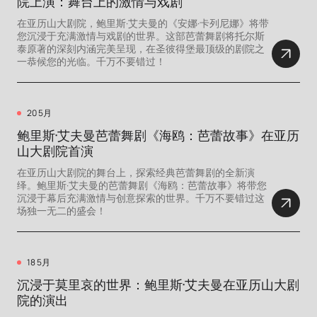
院上演：舞台上的激情与戏剧
在亚历山大剧院，鲍里斯·艾夫曼的《安娜·卡列尼娜》将带
您沉浸于充满激情与戏剧的世界。这部芭蕾舞剧将托尔斯
泰原著的深刻内涵完美呈现，在圣彼得堡最顶级的剧院之
一恭候您的光临。千万不要错过！
20 5月
鲍里斯·艾夫曼芭蕾舞剧《海鸥：芭蕾故事》在亚历
山大剧院首演
在亚历山大剧院的舞台上，探索经典芭蕾舞剧的全新演
绎。鲍里斯·艾夫曼的芭蕾舞剧《海鸥：芭蕾故事》将带您
沉浸于幕后充满激情与创意探索的世界。千万不要错过这
场独一无二的盛会！
18 5月
沉浸于莫里哀的世界：鲍里斯·艾夫曼在亚历山大剧
院的演出