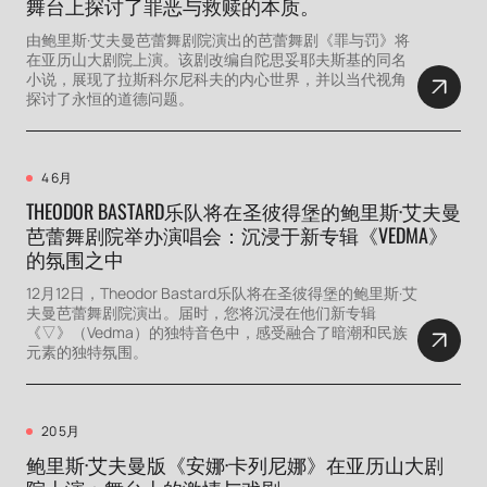
舞台上探讨了罪恶与救赎的本质。
由鲍里斯·艾夫曼芭蕾舞剧院演出的芭蕾舞剧《罪与罚》将
在亚历山大剧院上演。该剧改编自陀思妥耶夫斯基的同名
小说，展现了拉斯科尔尼科夫的内心世界，并以当代视角
探讨了永恒的道德问题。
4 6月
THEODOR BASTARD乐队将在圣彼得堡的鲍里斯·艾夫曼
芭蕾舞剧院举办演唱会：沉浸于新专辑《VEDMA》
的氛围之中
12月12日，Theodor Bastard乐队将在圣彼得堡的鲍里斯·艾
夫曼芭蕾舞剧院演出。届时，您将沉浸在他们新专辑
《▽》（Vedma）的独特音色中，感受融合了暗潮和民族
元素的独特氛围。
20 5月
鲍里斯·艾夫曼版《安娜·卡列尼娜》在亚历山大剧