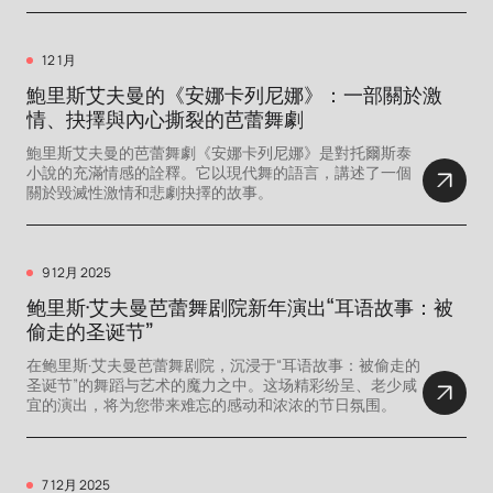
12 1月
鮑里斯艾夫曼的《安娜卡列尼娜》：一部關於激
情、抉擇與內心撕裂的芭蕾舞劇
鮑里斯艾夫曼的芭蕾舞劇《安娜卡列尼娜》是對托爾斯泰
小說的充滿情感的詮釋。它以現代舞的語言，講述了一個
關於毀滅性激情和悲劇抉擇的故事。
9 12月 2025
鲍里斯·艾夫曼芭蕾舞剧院新年演出“耳语故事：被
偷走的圣诞节”
在鲍里斯·艾夫曼芭蕾舞剧院，沉浸于“耳语故事：被偷走的
圣诞节”的舞蹈与艺术的魔力之中。这场精彩纷呈、老少咸
宜的演出，将为您带来难忘的感动和浓浓的节日氛围。
7 12月 2025