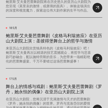
鲍里斯·艾夫曼芭蕾舞剧院将在历史悠久的亚历山大剧院为
您呈现《莫里哀的激情，或唐璜的面具》。体验这场演出
的深度和视觉魔力，探索这位伟大剧作家的生平与作品。
18 5月
鲍里斯·艾夫曼芭蕾舞剧《皮格马利翁效应》在亚历
山大剧院上演：圣彼得堡舞台上的哲学与激情
来亚历山大剧院欣赏独具特色的《皮格马利翁效应》吧！
鲍里斯·艾夫曼再次以精湛的技艺震撼观众，将哲学与悲喜
剧巧妙融合，配以施特劳斯的音乐，为您带来一场精彩绝
伦的芭蕾舞盛宴。千万不要错过这场芭蕾舞盛事！
17 5月
舞台上的情感与戏剧：鲍里斯·艾夫曼芭蕾舞剧《罗
丹，她永恒的偶像》在亚历山大剧院上演
在亚历山大剧院，您将沉浸于充满激情与天才的芭蕾舞剧
《罗丹，她永恒的偶像》的世界。罗丹与克洛岱尔的爱情
与分离的故事在舞台上栩栩如生地呈现，通过现代芭蕾的