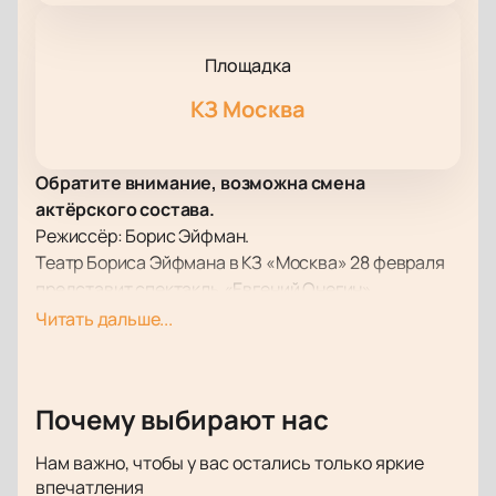
Площадка
КЗ Москва
Обратите внимание, возможна смена
актёрского состава.
Режиссёр: Борис Эйфман.
Театр Бориса Эйфмана в КЗ «Москва» 28 февраля
представит спектакль «Евгений Онегин».
Этот знаменитый балет впервые был представлен
Читать дальше...
зрителям в 2009 году. Это произведение искусства
стало настоящим символом театра и каждый раз
открывает для зрителей новые грани сюжета,
Почему выбирают нас
таланта хореографа и артистов.
Билеты на балет
«Евгений Онегин»
- это возможность окунуться в
Нам важно, чтобы у вас остались только яркие
мир страсти, интриг и сильных чувств, где
впечатления