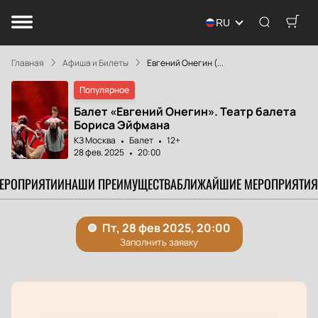
RU
Главная
Афиша и Билеты
Евгений Онегин (...
Популярное
Балет «Евгений Онегин». Театр балета
Бориса Эйфмана
КЗ Москва
Балет
12+
28 фев. 2025
20:00
МЕРОПРИЯТИИ
НАШИ ПРЕИМУЩЕСТВА
БЛИЖАЙШИЕ МЕРОПРИЯТИЯ