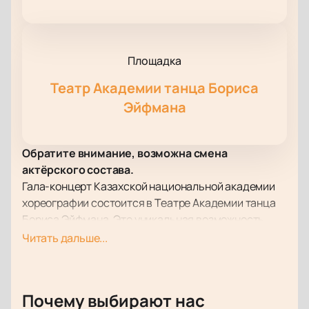
Площадка
Театр Академии танца Бориса
Эйфмана
Обратите внимание, возможна смена
актёрского состава.
Гала-концерт Казахской национальной академии
хореографии состоится в Театре Академии танца
Бориса Эйфмана. Это уникальная возможность
насладиться высоким искусством хореографии,
Читать дальше...
представленной одной из ведущих школ
Центральной Азии. Воспитанники академии, под
руководством народной артистки России Алтынай
Почему выбирают нас
Асылмуратовой, продемонстрируют мастерство и