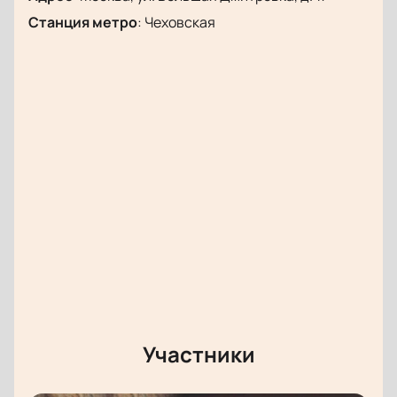
психологического театра Бориса Эйфмана.
Станция метро
:
Чеховская
Покупка билетов на спектакль
Купить билеты
на балет «Роден, её вечный идол»
в Театре Станиславского Вы можете онлайн с
возможностью выбора удобных мест. Мы поможем
быстро оформить заказ билетов, чтобы Вы заранее
спланировали посещение этого глубокого и
эмоционального спектакля.
Обратите внимание, возможна смена актёрского
состава.
Режиссёр:
Борис Эйфман
Участники