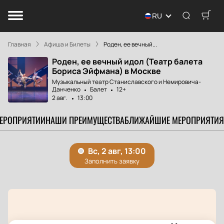
RU
Главная
Афиша и Билеты
Роден, ее вечный...
Роден, ее вечный идол (Театр балета
Бориса Эйфмана) в Москве
Музыкальный театр Станиславского и Немировича-
Данченко
Балет
12+
2 авг.
13:00
МЕРОПРИЯТИИ
НАШИ ПРЕИМУЩЕСТВА
БЛИЖАЙШИЕ МЕРОПРИЯТИЯ