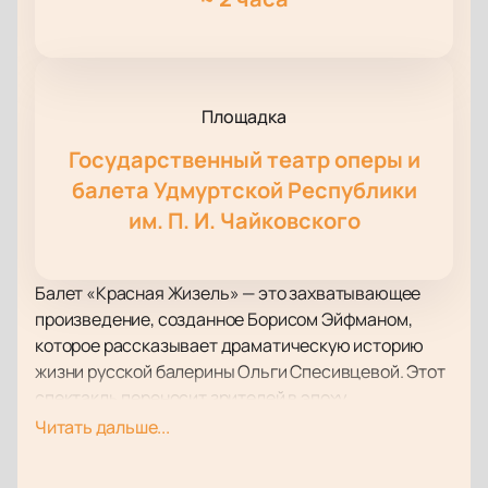
Площадка
Государственный театр оперы и
балета Удмуртской Республики
им. П. И. Чайковского
Балет «Красная Жизель» — это захватывающее
произведение, созданное Борисом Эйфманом,
которое рассказывает драматическую историю
жизни русской балерины Ольги Спесивцевой. Этот
спектакль переносит зрителей в эпоху
революционных потрясений и личных драм,
Читать дальше...
раскрывая трагедию гениальной танцовщицы,
оказавшейся беззащитной перед ударами судьбы.