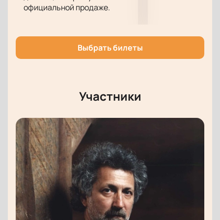
культуры и насладиться мастерством выдающихся
официальной продаже.
танцовщиков. Купить билеты на нашем сайте
просто и удобно — выберите подходящие места и
оформите заказ онлайн.
Выбрать билеты
Обратите внимание, возможна смена актёрского
состава.
Режиссёр:
Борис Эйфман
Участники