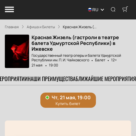
RU
Главная
Афиша и Билеты
Красная Жизель (...
Красная Жизель (гастроли в театре
балета Удмуртской Республики) в
Ижевске
Государственный театр оперы и балета Удмуртской
Республики им. П. И. Чайковского
Балет
12+
21 мая
19:00
МЕРОПРИЯТИИ
НАШИ ПРЕИМУЩЕСТВА
БЛИЖАЙШИЕ МЕРОПРИЯТИЯ