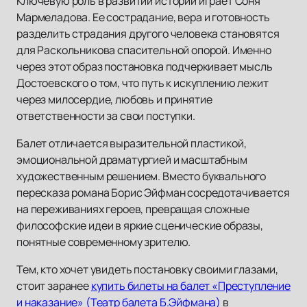
Ключевую роль в развитии истории играет Соня
Мармеладова. Ее сострадание, вера и готовность
разделить страдания другого человека становятся
для Раскольникова спасительной опорой. Именно
через этот образ постановка подчеркивает мысль
Достоевского о том, что путь к искуплению лежит
через милосердие, любовь и принятие
ответственности за свои поступки.
Балет отличается выразительной пластикой,
эмоциональной драматургией и масштабным
художественным решением. Вместо буквального
пересказа романа Борис Эйфман сосредотачивается
на переживаниях героев, превращая сложные
философские идеи в яркие сценические образы,
понятные современному зрителю.
Тем, кто хочет увидеть постановку своими глазами,
стоит заранее
купить билеты на балет «Преступление
и наказание» (Театр балета Б.Эйфмана)
в