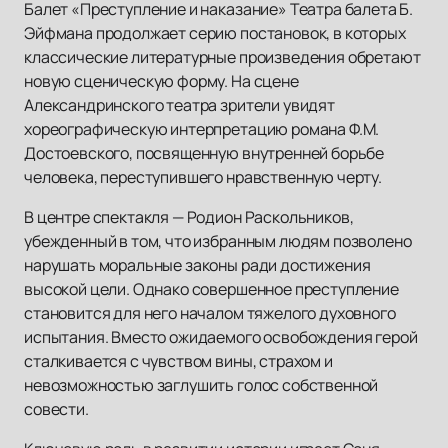
Балет «Преступление и наказание» Театра балета Б.
Эйфмана продолжает серию постановок, в которых
классические литературные произведения обретают
новую сценическую форму. На сцене
Александринского театра зрители увидят
хореографическую интерпретацию романа Ф.М.
Достоевского, посвященную внутренней борьбе
человека, переступившего нравственную черту.
В центре спектакля — Родион Раскольников,
убежденный в том, что избранным людям позволено
нарушать моральные законы ради достижения
высокой цели. Однако совершенное преступление
становится для него началом тяжелого духовного
испытания. Вместо ожидаемого освобождения герой
сталкивается с чувством вины, страхом и
невозможностью заглушить голос собственной
совести.