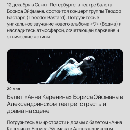
12 декабря в Санкт-Петербурге, в театре балета
Бориса Эйфмана, состоится концерт группы Теодор
Бастард (Theodor Bastard). Погрузитесь в
уникальное звучание нового альбома «▽» (Ведма) и
насладитесь атмосферой, сочетающей дарквейв и
этнические мотивы.
20 мая
Балет «Анна Каренина» Бориса Эйфмана в
Александринском театре: страсть и
драма на сцене
Погрузитесь в мир страсти и драмы с балетом «Анна
Каренина» Бориса Эйфмана в Александринском