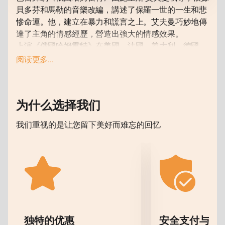
貝多芬和馬勒的音樂改編，講述了保羅一世的一生和悲
慘命運。他，建立在暴力和謊言之上。艾夫曼巧妙地傳
達了主角的情感經歷，營造出強大的情感效果。
上演《俄國哈姆雷特》在美國、法國、義大利、德國、
奧地利、中國、韓國、阿根廷等多個國家成功放映。評
阅读更多...
論家讚揚了艾夫曼的作品，指出他獨特的編舞方法和表
演的情感豐富性。 《紐約時報》稱鮑里斯·艾夫曼「幾
乎是唯一一位在令人激動的圖像和戲劇幻想方面具有特
为什么选择我们
殊天賦的編舞家。」
上海東方藝術中心將成為復興芭蕾舞劇《俄羅斯哈姆雷
我们重视的是让您留下美好而难忘的回忆
特》的新演出場地。該中心以其高標準的文化活動組織
和現代技術設備而聞名。觀眾將能夠享受獨特的氛圍和
高品質的表演，這使得這項賽事在上海的文化生活中具
有重要意義。
購買芭蕾舞劇《俄羅斯哈姆雷特》的門票（參觀 B. 艾
夫曼芭蕾舞劇院）到上海東方藝術中心
在我們的網站
上。
独特的优惠
安全支付与数