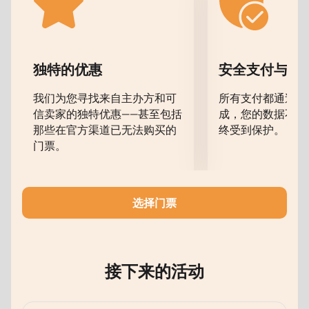
对于那些欣赏舞蹈艺术并努力跟上最新潮流的人来说，
Gala音乐会将是一个真正的假期。来到鲍里斯·艾夫曼
舞蹈学院剧院，支持年轻的编舞家，他们用自己的创造
力为舞蹈艺术的发展做出贡献。
独特的优惠
安全支付与数
您现在可以在我们的网站上购买鲍里斯·艾夫曼舞蹈学院
剧院全俄罗斯艺术节“青年编舞家”盛大音乐会的门票
。
我们为您寻找来自主办方和可
所有支付都通过安
信卖家的独特优惠——甚至包括
成，您的数据不会
那些在官方渠道已无法购买的
终受到保护。
门票。
选择门票
接下来的活动