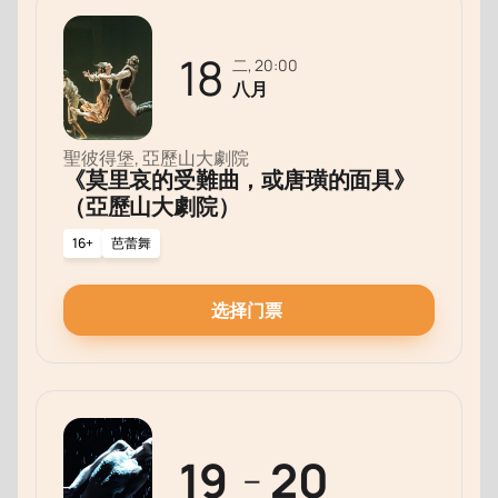
18
二, 20:00
八月
聖彼得堡, 亞歷山大劇院
《莫里哀的受難曲，或唐璜的面具》
（亞歷山大劇院）
16+
芭蕾舞
选择门票
19
20
—