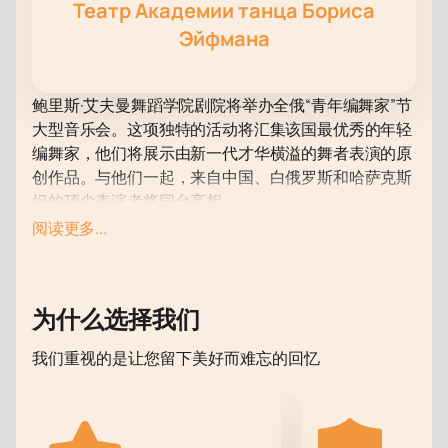
Театр Академии танца Бориса
Эйфмана
鲍里斯·艾夫曼舞蹈学院剧院将举办全俄“青年编舞家”节
大型音乐会。这项独特的活动将汇集该国最优秀的年轻
编舞家，他们将展示由新一代才华横溢的舞者表演的原
创作品。与他们一起，来自中国、白俄罗斯和哈萨克斯
坦的顶尖表演者将同台亮相。
位于圣彼得堡市中心的鲍里斯·艾夫曼舞蹈学院剧院是举
阅读更多...
办此类活动的主要场所。现代化的技术设备和独特的剧
院氛围为年轻编舞家和舞者展示技艺创造了理想的条
件。观众将能够欣赏到从古典芭蕾舞到现代舞形式的各
为什么选择我们
种舞蹈风格和方向。
全俄艺术节“青年编舞家”盛大音乐会是一个了解俄罗斯
我们重视的是让您留下美好而难忘的回忆
和国际舞蹈未来的机会。此次活动中展示的年轻才俊已
经形成了编舞和舞蹈艺术的新趋势。
不要错过参加这一难忘活动的机会。赶快行动吧，名额
有限！