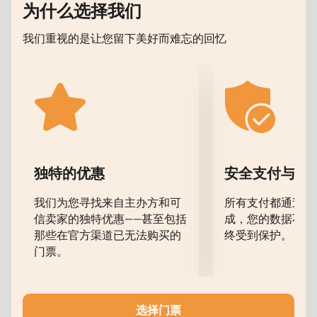
演出的核心并非情节本身，而是站在道德抉择边缘的人
为什么选择我们
物内心世界。通过富有表现力的肢体语言和戏剧性的编
我们重视的是让您留下美好而难忘的回忆
舞，作品揭示了罪责、责任与精神危机等主题。艾夫曼
探讨了毁灭性观念如何影响个体，并最终导致悲剧性的
结果。
舞台氛围与表演艺术
整部作品具有高度的情感张力。群舞场面凸显社会压
力，而私密的段落则让观众深入角色最隐秘的内心体
验。音乐、灯光与舞台设计如同一个统一的艺术整体，
独特的优惠
安全支付与数
共同强化了剧情的心理紧张感。
我们为您寻找来自主办方和可
所有支付都通过安
超越时代的经典
信卖家的独特优惠——甚至包括
成，您的数据不会
那些在官方渠道已无法购买的
终受到保护。
芭蕾《罪与罚》被视为一部关于现代人的故事。道德选
门票。
择、孤独感与内心斗争等主题至今仍具有现实意义，并
在不同世代的观众中引发强烈共鸣。
如何购买演出门票
选择门票