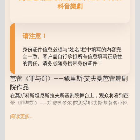
科音樂劇
请注意！
身份证件信息必须与“姓名”栏中填写的内容完
全一致。客户需自行承担所有信息填写正确性
的责任。请务必随身携带身份证件！
芭蕾《罪与罚》——鲍里斯·艾夫曼芭蕾舞剧
院作品
在莫斯科斯坦尼斯拉夫斯基剧院舞台上，观众将看到芭
蕾《罪与罚》——对费奥多尔·陀思妥耶夫斯基著名小说
的编舞诠释。该作品延续了鲍里斯·艾夫曼多年来与作家
阅读更多...
文学遗产的艺术对话，聚焦小说中的核心哲学主题。
用舞蹈语言诠释陀思妥耶夫斯基的小说