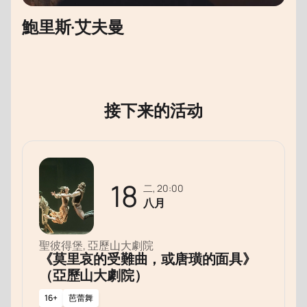
鮑里斯·艾夫曼
接下来的活动
18
二, 20:00
八月
聖彼得堡, 亞歷山大劇院
《莫里哀的受難曲，或唐璜的面具》
（亞歷山大劇院）
16+
芭蕾舞