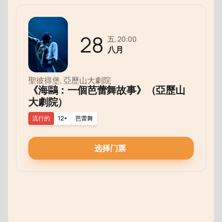
28
五, 20:00
八月
聖彼得堡, 亞歷山大劇院
《海鷗：一個芭蕾舞故事》（亞歷山
大劇院）
流行的
12+
芭蕾舞
选择门票