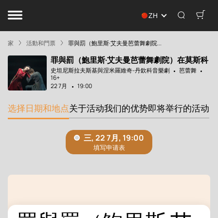
ZH
家
活動和門票
罪與罰（鮑里斯·艾夫曼芭蕾舞劇院...
罪與罰（鮑里斯·艾夫曼芭蕾舞劇院）在莫斯科
史坦尼斯拉夫斯基與涅米羅維奇-丹欽科音樂劇
芭蕾舞
16+
22 7月
19:00
选择日期和地点
关于活动
我们的优势
即将举行的活动