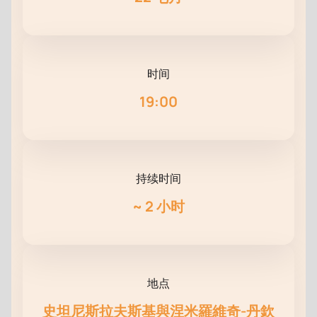
时间
19:00
持续时间
~
2 小时
地点
史坦尼斯拉夫斯基與涅米羅維奇-丹欽