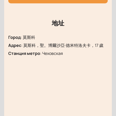
在线购票
即可购买在斯坦尼斯拉夫斯基剧院上演的芭蕾
《罪与罚》，并可方便地选择观众厅内的座位。我们将
协助您快速完成购票流程，并提前规划观演行程。
地址
请注意，演员阵容可能会有所变动。
导演：
鲍里斯·艾夫曼
Город
:
莫斯科
Адрес
:
莫斯科，聖。博爾沙亞·德米特洛夫卡，17 歲
Станция метро
:
Чеховская