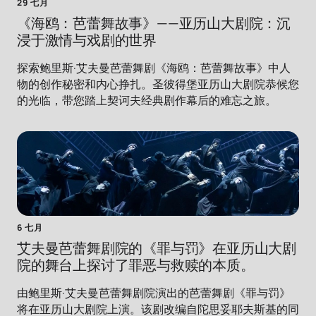
29 七月
《海鸥：芭蕾舞故事》——亚历山大剧院：沉
浸于激情与戏剧的世界
探索鲍里斯·艾夫曼芭蕾舞剧《海鸥：芭蕾舞故事》中人
物的创作秘密和内心挣扎。圣彼得堡亚历山大剧院恭候您
的光临，带您踏上契诃夫经典剧作幕后的难忘之旅。
6 七月
艾夫曼芭蕾舞剧院的《罪与罚》在亚历山大剧
院的舞台上探讨了罪恶与救赎的本质。
由鲍里斯·艾夫曼芭蕾舞剧院演出的芭蕾舞剧《罪与罚》
将在亚历山大剧院上演。该剧改编自陀思妥耶夫斯基的同