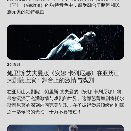
《▽》（Vedma）的独特音色中，感受融合了暗潮和民
族元素的独特氛围。
20 五月
鲍里斯·艾夫曼版《安娜·卡列尼娜》在亚历山
大剧院上演：舞台上的激情与戏剧
在亚历山大剧院，鲍里斯·艾夫曼的《安娜·卡列尼娜》将
带您沉浸于充满激情与戏剧的世界。这部芭蕾舞剧将托尔
斯泰原著的深刻内涵完美呈现，在圣彼得堡最顶级的剧院
之一恭候您的光临。千万不要错过！