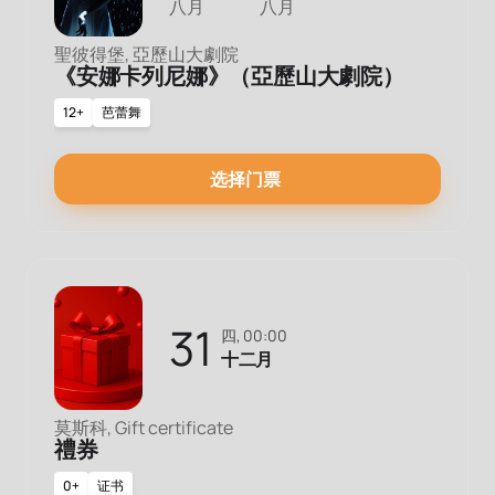
八月
八月
聖彼得堡, 亞歷山大劇院
《安娜卡列尼娜》（亞歷山大劇院）
12+
芭蕾舞
选择门票
31
四, 00:00
十二月
莫斯科, Gift certificate
禮券
0+
证书