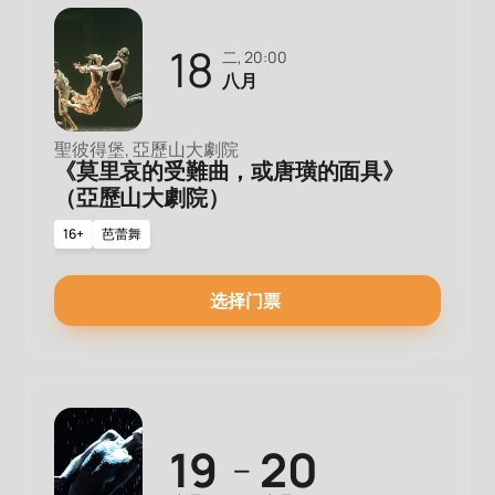
18
二, 20:00
八月
聖彼得堡, 亞歷山大劇院
《莫里哀的受難曲，或唐璜的面具》
（亞歷山大劇院）
16+
芭蕾舞
选择门票
19
20
—