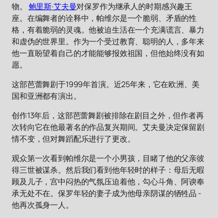
物。
鲍里斯·艾夫曼
对保罗作为继承人的时期感兴趣王
座。在编舞者的诠释中，帕维尔是一个脆弱、矛盾的性
格，有着脆弱的灵魂。他被迫生活在一个充满谎言、暴力
和虚伪的世界里。作为一个受过教育、聪明的人，多年来
他一直盼望着自己的才能能够报效祖国，但他始终没有如
愿。
这部芭蕾舞剧于1999年首演。近25年来，它在欧洲、美
国和亚洲都有演出。
创作13年后，这部芭蕾舞剧被排除在剧目之外，但作者再
次转向它在他最著名的作品复兴期间。艾夫曼决定保留剧
情不变，但对舞蹈配乐进行了更改。
观众第一次看到帕维尔是一个小男孩，目睹了他的父亲彼
得三世被谋杀。然后我们看到他年轻时的样子：母后无暇
顾及儿子，宫中闷热的气氛压迫着他，勾心斗角、阿谀奉
承无处不在。保罗年轻的妻子成为他母亲阴谋的牺牲品 -
他再次孤身一人。