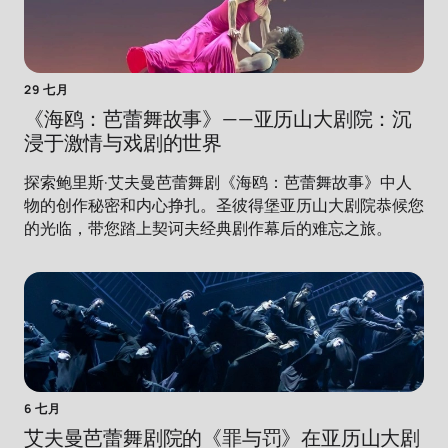
29 七月
《海鸥：芭蕾舞故事》——亚历山大剧院：沉
浸于激情与戏剧的世界
探索鲍里斯·艾夫曼芭蕾舞剧《海鸥：芭蕾舞故事》中人
物的创作秘密和内心挣扎。圣彼得堡亚历山大剧院恭候您
的光临，带您踏上契诃夫经典剧作幕后的难忘之旅。
6 七月
艾夫曼芭蕾舞剧院的《罪与罚》在亚历山大剧