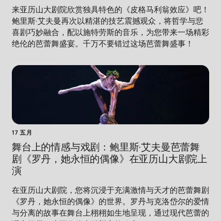
来亚历山大剧院欣赏独具特色的《皮格马利翁效应》吧！
鲍里斯·艾夫曼再次以精湛的技艺震撼观众，将哲学与悲
喜剧巧妙融合，配以施特劳斯的音乐，为您带来一场精彩
绝伦的芭蕾舞盛宴。千万不要错过这场芭蕾舞盛事！
17 五月
舞台上的情感与戏剧：鲍里斯·艾夫曼芭蕾舞
剧《罗丹，她永恒的偶像》在亚历山大剧院上
演
在亚历山大剧院，您将沉浸于充满激情与天才的芭蕾舞剧
《罗丹，她永恒的偶像》的世界。罗丹与克洛岱尔的爱情
与分离的故事在舞台上栩栩如生地呈现，通过现代芭蕾的