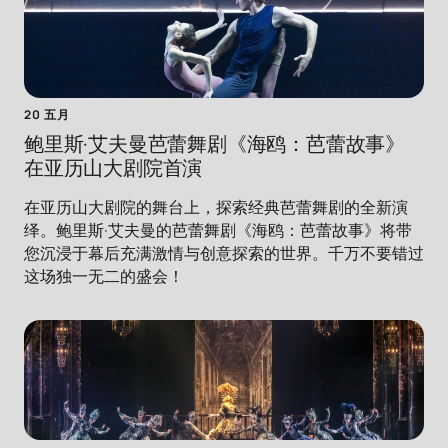
20 五月
鲍里斯·艾夫曼芭蕾舞剧《海鸥：芭蕾故事》
在亚历山大剧院首演
在亚历山大剧院的舞台上，探索经典芭蕾舞剧的全新演
绎。鲍里斯·艾夫曼的芭蕾舞剧《海鸥：芭蕾故事》将带
您沉浸于幕后充满激情与创意探索的世界。千万不要错过
这场独一无二的盛会！