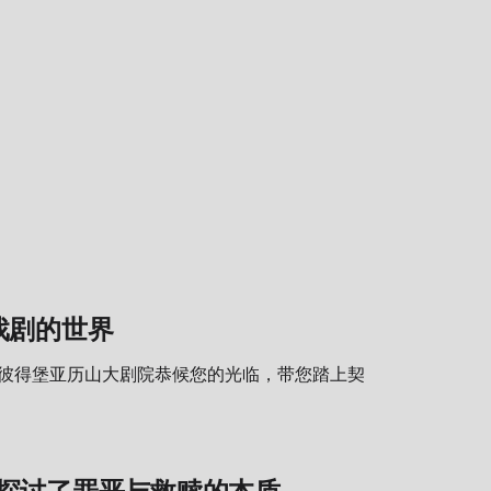
戏剧的世界
圣彼得堡亚历山大剧院恭候您的光临，带您踏上契
探讨了罪恶与救赎的本质。