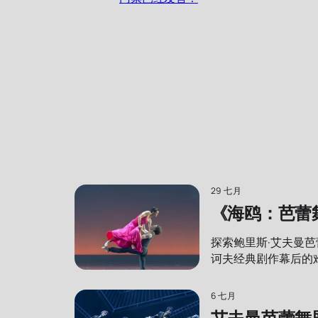
29 七月
《海鸥：芭蕾
探索鲍里斯·艾夫曼
诃夫经典剧作幕后的
6 七月
艾夫曼芭蕾舞