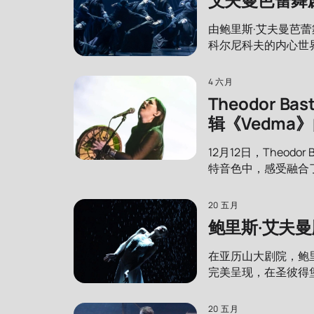
由鲍里斯·艾夫曼芭
科尔尼科夫的内心世
4 六月
Theodor
辑《Vedma
12月12日，Theo
特音色中，感受融合
20 五月
鲍里斯·艾夫
在亚历山大剧院，鲍
完美呈现，在圣彼得
20 五月