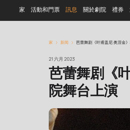
家
活動和門票
訊息
關於劇院
禮券
家
新闻
芭蕾舞剧《叶甫盖尼·奥涅金
21 六月 2023
芭蕾舞剧《叶
院舞台上演