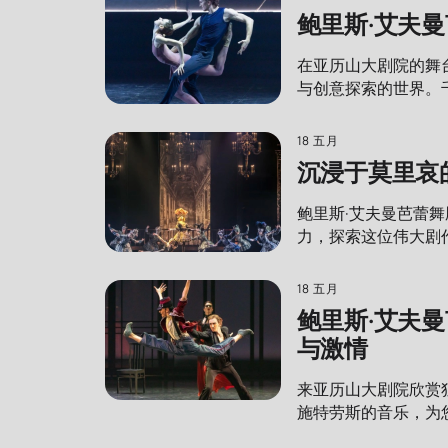
鲍里斯·艾夫
在亚历山大剧院的舞
与创意探索的世界。
18 五月
沉浸于莫里哀
鲍里斯·艾夫曼芭蕾
力，探索这位伟大剧
18 五月
鲍里斯·艾夫
与激情
来亚历山大剧院欣赏
施特劳斯的音乐，为