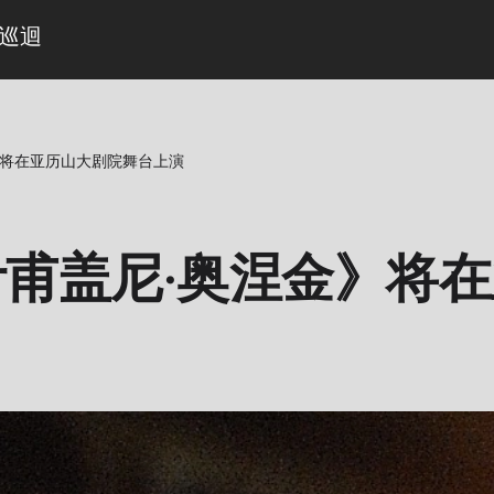
巡迴
》将在亚历山大剧院舞台上演
甫盖尼·奥涅金》将