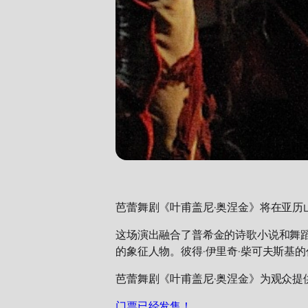
芭蕾舞剧《叶甫盖尼·奥涅金》将在亚历
这场演出融合了普希金的诗歌小说和舞
的象征人物。彼得·伊里奇·柴可夫斯基
芭蕾舞剧《叶甫盖尼·奥涅金》为观众提
门票已经发售！