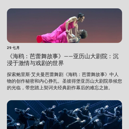
29 七月
《海鸥：芭蕾舞故事》——亚历山大剧院：沉
浸于激情与戏剧的世界
探索鲍里斯·艾夫曼芭蕾舞剧《海鸥：芭蕾舞故事》中人
物的创作秘密和内心挣扎。圣彼得堡亚历山大剧院恭候您
的光临，带您踏上契诃夫经典剧作幕后的难忘之旅。