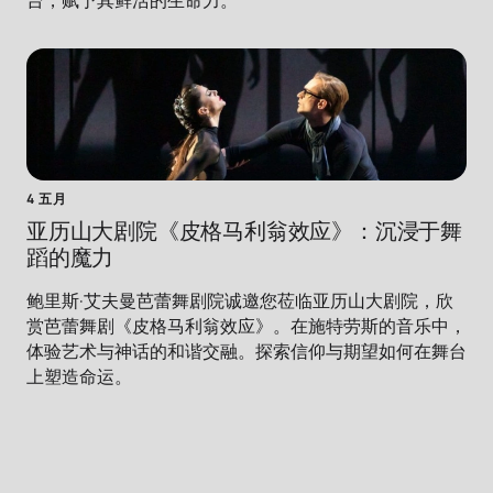
台，赋予其鲜活的生命力。
4 五月
亚历山大剧院《皮格马利翁效应》：沉浸于舞
蹈的魔力
鲍里斯·艾夫曼芭蕾舞剧院诚邀您莅临亚历山大剧院，欣
赏芭蕾舞剧《皮格马利翁效应》。在施特劳斯的音乐中，
体验艺术与神话的和谐交融。探索信仰与期望如何在舞台
上塑造命运。