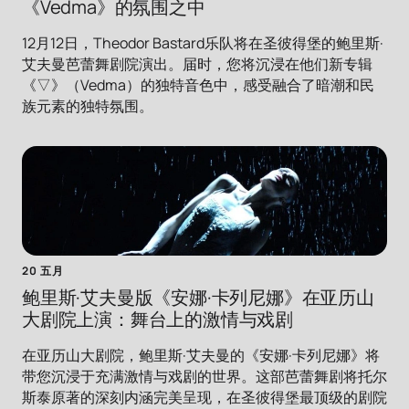
《Vedma》的氛围之中
12月12日，Theodor Bastard乐队将在圣彼得堡的鲍里斯·
艾夫曼芭蕾舞剧院演出。届时，您将沉浸在他们新专辑
《▽》（Vedma）的独特音色中，感受融合了暗潮和民
族元素的独特氛围。
20 五月
鲍里斯·艾夫曼版《安娜·卡列尼娜》在亚历山
大剧院上演：舞台上的激情与戏剧
在亚历山大剧院，鲍里斯·艾夫曼的《安娜·卡列尼娜》将
带您沉浸于充满激情与戏剧的世界。这部芭蕾舞剧将托尔
斯泰原著的深刻内涵完美呈现，在圣彼得堡最顶级的剧院