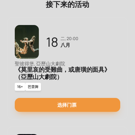
接下来的活动
18
二, 20:00
八月
聖彼得堡, 亞歷山大劇院
《莫里哀的受難曲，或唐璜的面具》
（亞歷山大劇院）
16+
芭蕾舞
选择门票