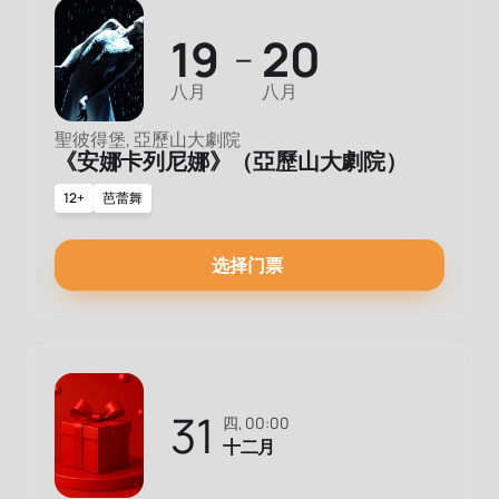
19
20
—
八月
八月
聖彼得堡, 亞歷山大劇院
《安娜卡列尼娜》（亞歷山大劇院）
12+
芭蕾舞
选择门票
31
四, 00:00
十二月