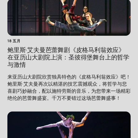
18 五月
鲍里斯·艾夫曼芭蕾舞剧《皮格马利翁效应》
在亚历山大剧院上演：圣彼得堡舞台上的哲学
与激情
来亚历山大剧院欣赏独具特色的《皮格马利翁效应》吧！
鲍里斯·艾夫曼再次以精湛的技艺震撼观众，将哲学与悲
喜剧巧妙融合，配以施特劳斯的音乐，为您带来一场精彩
绝伦的芭蕾舞盛宴。千万不要错过这场芭蕾舞盛事！