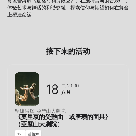
赏芭蕾舞剧《皮格马利翁效应》。在施特劳斯的音乐中，
体验艺术与神话的和谐交融。探索信仰与期望如何在舞台
上塑造命运。
接下来的活动
18
二, 20:00
八月
聖彼得堡, 亞歷山大劇院
《莫里哀的受難曲，或唐璜的面具》
（亞歷山大劇院）
16+
芭蕾舞