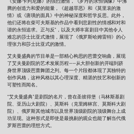
《安娜·卡列尼娜》的强烈激情，《罗丹的永恒偶像》中沸
腾的创造力和爱的能量，《超越罪恶》和《莫里哀的激
情》或《唐璜的面具》中的神秘深度和哲学反思。此外，
他们还将在柴可夫斯基的作品中看到悲剧性的情感和对和
谐的永恒追求。正与反”，以及大师丰富剧目中其他令人
难忘的莎士比亚式激情，展现了《俄罗斯哈姆雷特》的心
理张力和莎士比亚式的激情。
艾夫曼盛典的节目单是一部精心构思的芭蕾交响曲，展现
了艾夫曼剧院的艺术发展历程——从大胆创新的开端到跻
身世界顶级芭蕾舞团之列。每一个片段都体现了其独特的
创作风格，这种风格以其心理深度、精湛的技艺和创新的
可塑性而闻名。
“艾夫曼盛典”是剧院的名片，曾在圣彼得堡（马林斯基剧
院、亚历山大剧院）、莫斯科（克里姆林宫、莫斯科大剧
院）、俄罗斯其他城市以及世界顶级剧院的顶级舞台上成
功呈现。这种形式是即使是最挑剔的观众也能了解当代俄
罗斯芭蕾的理想方式。