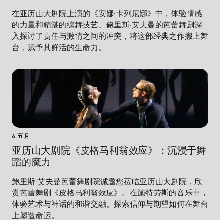
在亚历山大剧院上演的《安娜·卡列尼娜》中，体验情感
的力量和精湛的编舞技艺。鲍里斯·艾夫曼的芭蕾舞剧深
入探讨了责任与激情之间的冲突，将这部经典之作搬上舞
台，赋予其鲜活的生命力。
4 五月
亚历山大剧院《皮格马利翁效应》：沉浸于舞
蹈的魔力
鲍里斯·艾夫曼芭蕾舞剧院诚邀您莅临亚历山大剧院，欣
赏芭蕾舞剧《皮格马利翁效应》。在施特劳斯的音乐中，
体验艺术与神话的和谐交融。探索信仰与期望如何在舞台
上塑造命运。