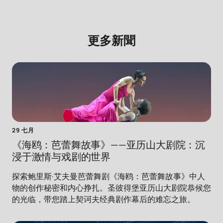
更多新聞
29 七月
《海鸥：芭蕾舞故事》——亚历山大剧院：沉
浸于激情与戏剧的世界
探索鲍里斯·艾夫曼芭蕾舞剧《海鸥：芭蕾舞故事》中人
物的创作秘密和内心挣扎。圣彼得堡亚历山大剧院恭候您
的光临，带您踏上契诃夫经典剧作幕后的难忘之旅。