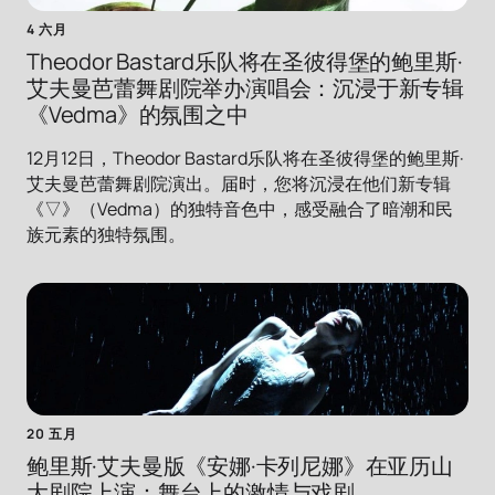
4 六月
Theodor Bastard乐队将在圣彼得堡的鲍里斯·
艾夫曼芭蕾舞剧院举办演唱会：沉浸于新专辑
《Vedma》的氛围之中
12月12日，Theodor Bastard乐队将在圣彼得堡的鲍里斯·
艾夫曼芭蕾舞剧院演出。届时，您将沉浸在他们新专辑
《▽》（Vedma）的独特音色中，感受融合了暗潮和民
族元素的独特氛围。
20 五月
鲍里斯·艾夫曼版《安娜·卡列尼娜》在亚历山
大剧院上演：舞台上的激情与戏剧