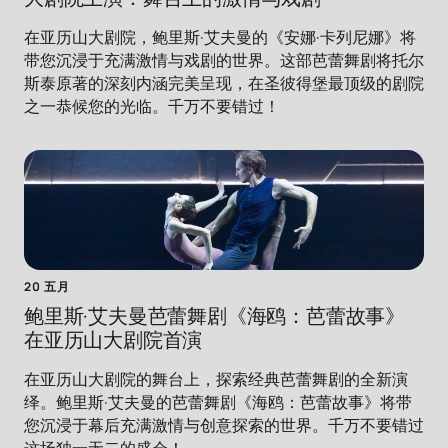
在亚历山大剧院，鲍里斯·艾夫曼的《安娜·卡列尼娜》将
带您沉浸于充满激情与戏剧的世界。这部芭蕾舞剧将托尔
斯泰原著的深刻内涵完美呈现，在圣彼得堡最顶级的剧院
之一恭候您的光临。千万不要错过！
20 五月
鲍里斯·艾夫曼芭蕾舞剧《海鸥：芭蕾故事》
在亚历山大剧院首演
在亚历山大剧院的舞台上，探索经典芭蕾舞剧的全新演
绎。鲍里斯·艾夫曼的芭蕾舞剧《海鸥：芭蕾故事》将带
您沉浸于幕后充满激情与创意探索的世界。千万不要错过