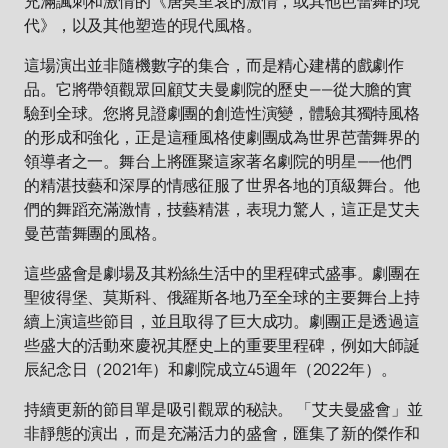
充滿諷刺和激情的《唐莫里哀的激情，或其他芭蕾舞的現
代》，以及其他塑造的現代風格。
這場演出並非隨機數字的集合，而是精心建構的戲劇作
品。它將帶領觀眾回顧艾夫曼劇院的歷史——從大膽的實
驗到全球。您將見證劇團的創造性演變，體驗其獨特風格
的形成和強化，正是這種風格使劇團成為世界芭蕾舞界的
領導者之一。舞台上將匯聚這家著名劇院的明星——他們
的精湛技藝和深厚的情感征服了世界各地的頂級舞台。他
們的舞蹈充滿激情，技藝精湛，表現力驚人，這正是艾夫
曼芭蕾舞團的風格。
這些盛會是劇場及其粉絲生活中的里程碑式盛事。劇團在
聖彼得堡、莫斯科、俄羅斯各地乃至全球的主要舞台上持
續上演這些節目，並且取得了巨大成功。劇團正是透過這
些盛大的活動來慶祝其歷史上的重要里程碑，例如大師誕
辰紀念日（2021年）和劇院成立45週年（2022年）。
持續更新的節目單是吸引觀眾的秘訣。 「艾夫曼盛會」並
非靜態的演出，而是充滿活力的盛會，匯集了新的傑作和