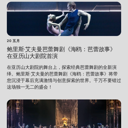
20 五月
鲍里斯·艾夫曼芭蕾舞剧《海鸥：芭蕾故事》
在亚历山大剧院首演
在亚历山大剧院的舞台上，探索经典芭蕾舞剧的全新演
绎。鲍里斯·艾夫曼的芭蕾舞剧《海鸥：芭蕾故事》将带
您沉浸于幕后充满激情与创意探索的世界。千万不要错过
这场独一无二的盛会！