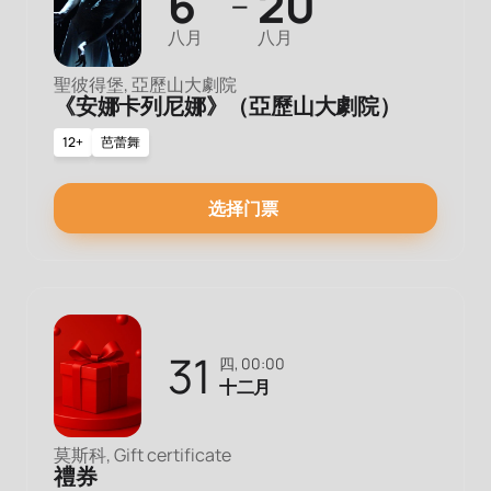
6
20
—
八月
八月
聖彼得堡, 亞歷山大劇院
《安娜卡列尼娜》（亞歷山大劇院）
12+
芭蕾舞
选择门票
31
四, 00:00
十二月
莫斯科, Gift certificate
禮券