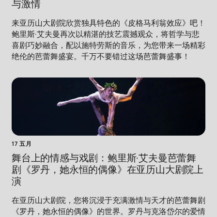
与激情
来亚历山大剧院欣赏独具特色的《皮格马利翁效应》吧！
鲍里斯·艾夫曼再次以精湛的技艺震撼观众，将哲学与悲
喜剧巧妙融合，配以施特劳斯的音乐，为您带来一场精彩
绝伦的芭蕾舞盛宴。千万不要错过这场芭蕾舞盛事！
17 五月
舞台上的情感与戏剧：鲍里斯·艾夫曼芭蕾舞
剧《罗丹，她永恒的偶像》在亚历山大剧院上
演
在亚历山大剧院，您将沉浸于充满激情与天才的芭蕾舞剧
《罗丹，她永恒的偶像》的世界。罗丹与克洛岱尔的爱情