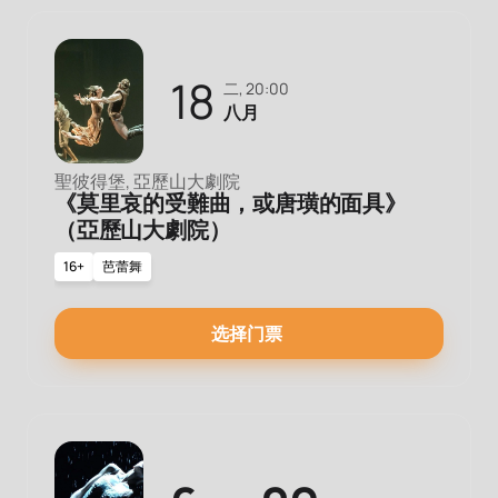
18
二, 20:00
八月
聖彼得堡, 亞歷山大劇院
《莫里哀的受難曲，或唐璜的面具》
（亞歷山大劇院）
16+
芭蕾舞
选择门票