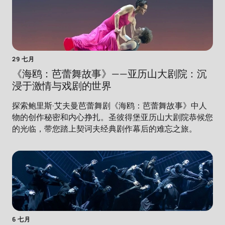
29 七月
《海鸥：芭蕾舞故事》——亚历山大剧院：沉
浸于激情与戏剧的世界
探索鲍里斯·艾夫曼芭蕾舞剧《海鸥：芭蕾舞故事》中人
物的创作秘密和内心挣扎。圣彼得堡亚历山大剧院恭候您
的光临，带您踏上契诃夫经典剧作幕后的难忘之旅。
6 七月