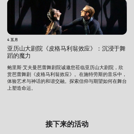
4 五月
亚历山大剧院《皮格马利翁效应》：沉浸于舞
蹈的魔力
鲍里斯·艾夫曼芭蕾舞剧院诚邀您莅临亚历山大剧院，欣
赏芭蕾舞剧《皮格马利翁效应》。在施特劳斯的音乐中，
体验艺术与神话的和谐交融。探索信仰与期望如何在舞台
上塑造命运。
接下来的活动