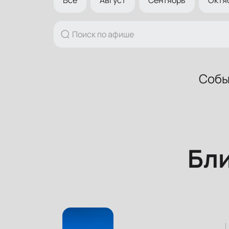
Собы
Бл