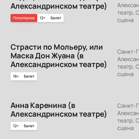
Александринском театре)
Алекса
театр, 
Популярное
12+
Балет
сцена
Страсти по Мольеру, или
Санкт-П
Маска Дон Жуана (в
Алекса
Александринском театре)
театр, 
сцена
16+
Балет
Анна Каренина (в
Санкт-П
Александринском театре)
Алекса
театр, 
12+
Балет
сцена