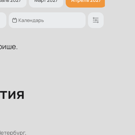
фише.
тия
етербург,