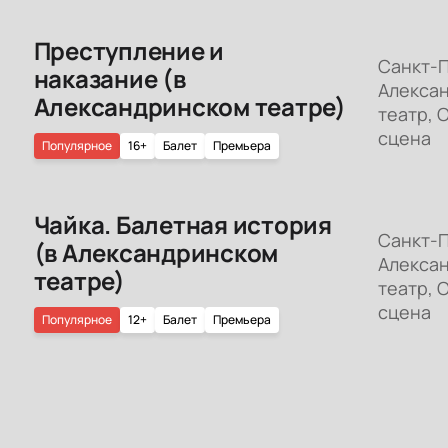
Преступление и
Санкт-П
наказание (в
Алекса
Александринском театре)
театр, 
сцена
Популярное
16+
Балет
Премьера
Чайка. Балетная история
Санкт-П
(в Александринском
Алекса
театре)
театр, 
сцена
Популярное
12+
Балет
Премьера