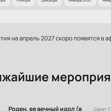
тия на апрель 2027 скоро появятся в а
ижайшие мероприя
Роден, ее вечный идол (в
Санкт-П