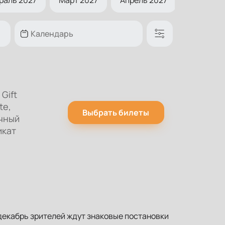
Gift
te,
Выбрать билеты
чный
икат
декабрь зрителей ждут знаковые постановки