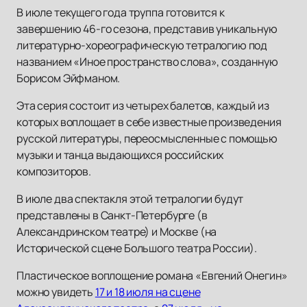
В июле текущего года труппа готовится к
завершению 46-го сезона, представив уникальную
литературно-хореографическую тетралогию под
названием «Иное пространство слова», созданную
Борисом Эйфманом.
Эта серия состоит из четырех балетов, каждый из
которых воплощает в себе известные произведения
русской литературы, переосмысленные с помощью
музыки и танца выдающихся российских
композиторов.
В июле два спектакля этой тетралогии будут
представлены в Санкт-Петербурге (в
Александринском театре) и Москве (на
Исторической сцене Большого театра России).
Пластическое воплощение романа «Евгений Онегин»
можно увидеть
17 и 18 июля на сцене