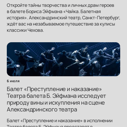
Откройте тайны творчества и личных драм героев
в балете Бориса Эйфмана «Чайка. Балетная
история». Александринский театр, Санкт-Петербург,
ждёт вас на незабываемое путешествие за кулисы
классики Чехова.
6 июля
Балет «Преступление и наказание»
Театра балета Б. Эйфмана исследует
природу вины и искупления на сцене
Александринского театра
Балет «Преступление и наказание» в исполнении
Театра балета Б. Эйфмана представят в