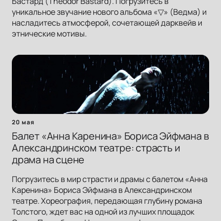
Бастард (Theodor Bastard). Погрузитесь в
уникальное звучание нового альбома «▽» (Ведма) и
насладитесь атмосферой, сочетающей дарквейв и
этнические мотивы.
20 мая
Балет «Анна Каренина» Бориса Эйфмана в
Александринском театре: страсть и
драма на сцене
Погрузитесь в мир страсти и драмы с балетом «Анна
Каренина» Бориса Эйфмана в Александринском
театре. Хореография, передающая глубину романа
Толстого, ждет вас на одной из лучших площадок