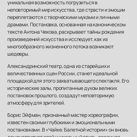
уникальная возможность погрузиться в
неповторимый мир искусства, где страсти и эмоции
переплетаются с творческими муками и личными
драмами. Постановка, основанная на каноническом
тексте Антона Чехова, раскрывает тайны рождения
произведений искусства и исследует, как из
многообразного жизненного потока возникают
шедевры.
Александринский театр, одна из старейших и
величественных сцен России, станет идеальной
площадкой для этого захватывающего спектакля. Его
исторические залы, пропитанные духом великих
постановок прошлого, создадут неповторимую
атмосферу для зрителей.
Борис Эйфман, признанный мастер хореографии,
известен своими глубокими и эмоциональными
постановками. В «Чайке. Балетной истории» он вновь