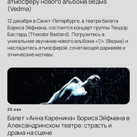
атмосферу нового альбома Ведма
(Vedma)
12 декабря в Санкт-Петербурге, в театре балета
Бориса Эйфмана, состоится концерт группы Теодор
Бастард (Theodor Bastard). Погрузитесь в
уникальное звучание нового альбома «▽» (Ведма) и
насладитесь атмосферой, сочетающей дарквейв и
этнические мотивы.
20 мая
Балет «Анна Каренина» Бориса Эйфмана в
Александринском театре: страсть и
драма на сцене