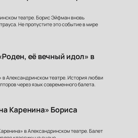
инском театре. Борис Эйфман вновь
рауса. Не пропустите это событие в мире
Роден, её вечный идол» в
л» в Александринском театре. История любви
ьпторов через язык современного балета.
нна Каренина» Бориса
Каренина» в Александринском театре. Балет
вляя классику на сцене.