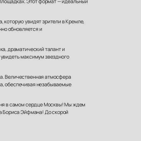
 площадках. Этот формат — идеальный
, которую увидят зрители в Кремле,
нно обновляется и
ка, драматический талант и
 увидеть максимум звездного
са. Величественная атмосфера
на, обеспечивая незабываемые
вня в самом сердце Москвы! Мы ждем
а Бориса Эйфмана! До скорой