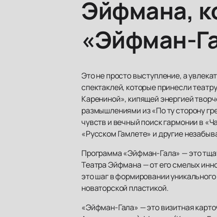
Эйфмана, к
«Эйфман-Г
Это не просто выступление, а увлек
спектаклей, которые принесли театр
Карениной», кипящей энергией творч
размышлениями из «По ту сторону гре
чувств и вечный поиск гармонии в «
«Русском Гамлете» и другие незабыв
Программа «Эйфман-Гала» — это тща
Театра Эйфмана — от его смелых инн
это шаг в формировании уникального 
новаторской пластикой.
«Эйфман-Гала» — это визитная карто