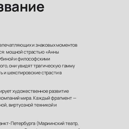
звание
х впечатляющих и знаковых моментов
ься: мощной страстью «Анны
лубиной и философскими
ого, они увидят трагическую гамму
ь и шекспировские страсти в
ирует художественное развитие
 компаний мира. Каждый фрагмент —
ой, виртуозной техникой и
анкт-Петербурга (Мариинский театр,