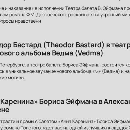
е и наказание» в исполнении Театра балета Б. Эйфмана пр
вам романа Ф.М. Достоевского раскрывает внутренний ми
опросы нравственн
дор Бастард (Theodor Bastard) в теат
ового альбома Ведма (Vedma)
-Петербурге, в театре балета Бориса Эйфмана, состоится к
есь в уникальное звучание нового альбома «▽» (Ведма) и
кие мотивы.
 Каренина» Бориса Эйфмана в Алекса
ене
страсти и драмы с балетом «Анна Каренина» Бориса Эйфма
 романа Толстого, ждет вас на одной из лучших площадок 