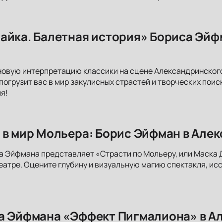
айка. Балетная история» Бориса Эйф
новую интерпретацию классики на сцене Александринского
погрузит вас в мир закулисных страстей и творческих поис
я!
 в мир Мольера: Борис Эйфман в Але
а Эйфмана представляет «Страсти по Мольеру, или Маска 
атре. Оцените глубину и визуальную магию спектакля, ис
а Эйфмана «Эффект Пигмалиона» в А