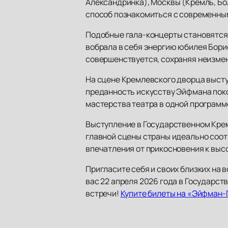
Александринка), Москвы (Кремль, Бо
способ познакомиться с современны
Подобные гала-концерты становятся 
вобрала в себя энергию юбилея Борис
совершенствуется, сохраняя неизме
На сцене Кремлевского дворца высту
преданность искусству Эйфмана поко
мастерства театра в одной программ
Выступление в Государственном Кре
главной сцены страны идеально соо
впечатления от прикосновения к высо
Пригласите себя и своих близких на
вас 22 апреля 2026 года в Государс
встречи!
Купите билеты на «Эйфман-