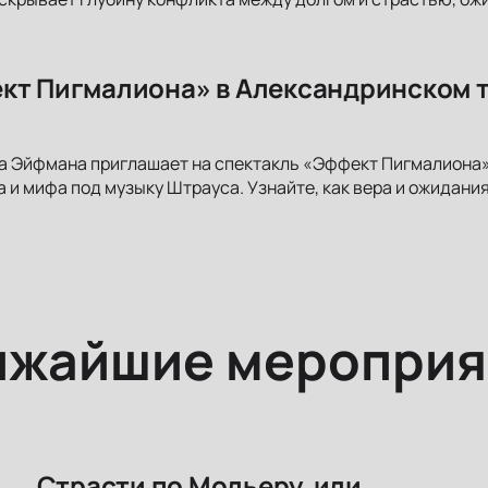
кт Пигмалиона» в Александринском т
а Эйфмана приглашает на спектакль «Эффект Пигмалиона»
 и мифа под музыку Штрауса. Узнайте, как вера и ожидани
ижайшие мероприя
Страсти по Мольеру, или