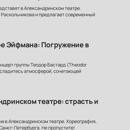
едставят в Александринском театре.
р Раскольникова и предлагает современный
ре Эйфмана: Погружение в
онцерт группы Теодор Бастард (Theodor
 насладитесь атмосферой, сочетающей
ндринском театре: страсть и
на в Александринском театре. Хореография,
Санкт-Петербурга. Не пропустите!