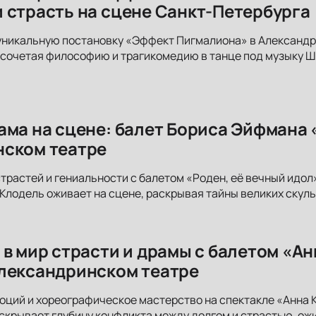
 страсть на сцене Санкт-Петербурга
уникальную постановку «Эффект Пигмалиона» в Александр
 сочетая философию и трагикомедию в танце под музыку Шт
ама на сцене: балет Бориса Эйфмана «
ском театре
страстей и гениальности с балетом «Роден, её вечный идо
 Клодель оживает на сцене, раскрывая тайны великих скул
 в мир страсти и драмы с балетом «А
лександринском театре
ций и хореографическое мастерство на спектакле «Анна 
крывает глубину конфликта между долгом и страстью, ожи