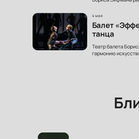
4 мая
Балет «Эффе
танца
Театр балета Борис
гармонию искусства
Бл