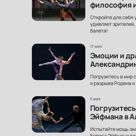
философия и
Откройте для себя 
удивляет зрителей,
балета!
17 мая
Эмоции и др
Александрин
Погрузитесь в мир 
и разрыва Родена и
5 мая
Погрузитесь
Эйфмана в А
Испытайте мощь эмо
Бориса Эйфмана рас