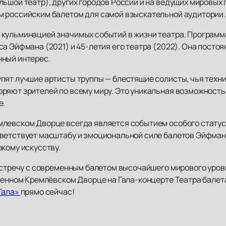
льшой театр), других городов России и на ведущих мировых
м российским балетом для самой взыскательной аудитории.
кульминацией значимых событий в жизни театра. Программа
а Эйфмана (2021) и 45-летия его театра (2022). Она постоя
нный интерес.
пят лучшие артисты труппы — блестящие солисты, чья техни
ряют зрителей по всему миру. Это уникальная возможность
е.
млевском Дворце всегда является событием особого стату
тветствует масштабу и эмоциональной силе балетов Эйфма
кому искусству.
 встречу с современным балетом высочайшего мирового уро
твенном Кремлёвском Дворце на Гала-концерте Театра балет
Гала»
прямо сейчас!