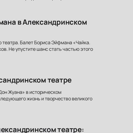
мана в Александринском
 театра. Балет Бориса Эйфмана «Чайка.
ков. Не упустите шанс стать частью этого
ксандринском театре
Дон Жуана» в историческом
следующего жизнь и творчество великого
лександринском театре: