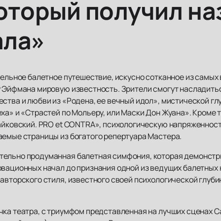
оторый получил на
ала»
ательное балетное путешествие, искусно сотканное из самы
у Эйфмана мировую известность. Зрители смогут насладит
ества и любви из «Родена, ее вечный идол», мистической г
ха» и «Страстей по Мольеру, или Маски Дон Жуана». Кроме т
Чайковский. PRO et CONTRA», психологическую напряженност
аемые страницы из богатого репертуара Мастера.
тельно продуманная балетная симфония, которая демонстр
овационных начал до признания одной из ведущих балетных
авторского стиля, известного своей психологической глубин
чка театра, с триумфом представленная на лучших сценах С