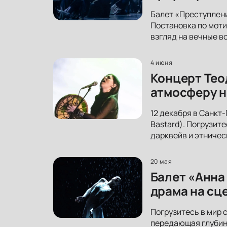
Балет «Преступлени
Постановка по моти
взгляд на вечные в
4 июня
Концерт Тео
атмосферу н
12 декабря в Санкт
Bastard). Погрузит
дарквейв и этничес
20 мая
Балет «Анна
драма на сц
Погрузитесь в мир 
передающая глубину