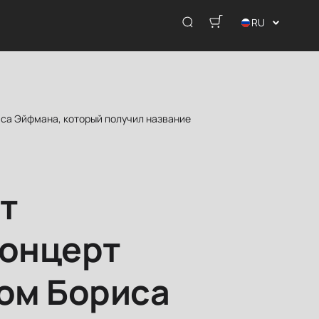
RU
иса Эйфмана, который получил название
т
концерт
вом Бориса